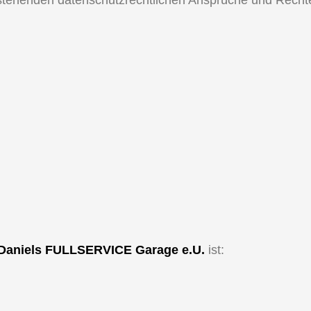
tehenden datenschutzrechtlichen Ansprüche und Recht
Daniels FULLSERVICE Garage e.U.
ist: